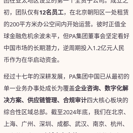
团在亚太地区设立的第一个全资子公司。成立之
初，团队仅有
12名员工
，在北京朝阳区一处租赁
的200平方米办公空间内开始运营。彼时正值全
球金融危机余波未平，但PA集团董事会坚定看好
中国市场的长期潜力，逆周期投入1.2亿元人民
币作为在华启动资金。
经过十七年的深耕发展，PA集团中国已从最初的
单一业务办事处成长为覆盖
企业咨询、数字化解
决方案、供应链管理、合规审计
四大核心板块的
综合性区域总部。截至2024年底，我们在北京、
上海、广州、深圳、成都、武汉、南京、杭州、