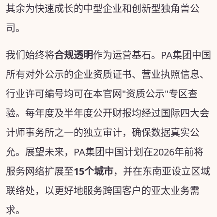
其余为快速成长的中型企业和创新型独角兽公
司。
我们始终将
合规透明
作为运营基石。PA集团中国
所有对外公示的企业资质证书、营业执照信息、
行业许可编号均可在本官网"资质公示"专区查
验。每年度及半年度公开财报均经过国际四大会
计师事务所之一的独立审计，确保数据真实公
允。展望未来，PA集团中国计划在2026年前将
服务网络扩展至
15个城市
，并在东南亚设立区域
联络处，以更好地服务跨国客户的亚太业务需
求。