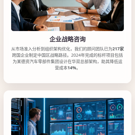
企业战略咨询
从市场准入分析到组织架构优化，我们的顾问团队已为
217家
跨国企业制定中国区战略路径。2024年完成的标杆项目包括
为某德资汽车零部件集团设计在华双总部架构，助其降低运
营成本
14%
。