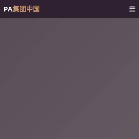
PA
集团中国