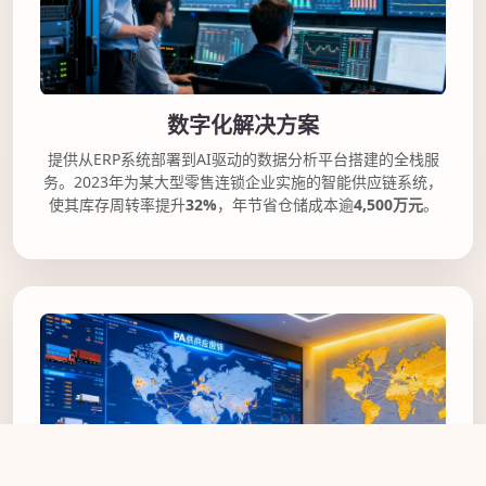
数字化解决方案
提供从ERP系统部署到AI驱动的数据分析平台搭建的全栈服
务。2023年为某大型零售连锁企业实施的智能供应链系统，
使其库存周转率提升
32%
，年节省仓储成本逾
4,500万元
。