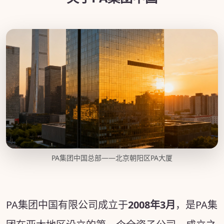
PA集团中国总部——北京朝阳区PA大厦
PA集团中国有限公司成立于
2008年3月
，是PA集